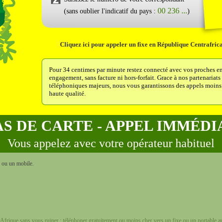
00 236 ...
(sans oublier l'indicatif du pays :
)
Cliquez ici pour appeler un fixe en République Centrafric
Pour 34 centimes par minute restez connecté avec vos proches e
engagement, sans facture ni hors-forfait. Grace à nos partenariats
téléphoniques majeurs, nous vous garantissons des appels moins
haute qualité.
AS DE CARTE - APPEL IMMÉDI
Vous appelez avec votre opérateur habituel
e ou un mobile.
Afrique sans vous ruiner : téléphoner gratuitement ou moins cher vers un fixe ou un portable a