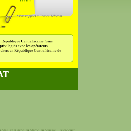
* Par rapport à France Télécom
aine
n République Centrafricaine. Sans
 privilégiés avec les opérateurs
 chers en République Centrafricaine de
AT
u Mali, en Algérie, au Maroc, au Sénégal... Téléphoner