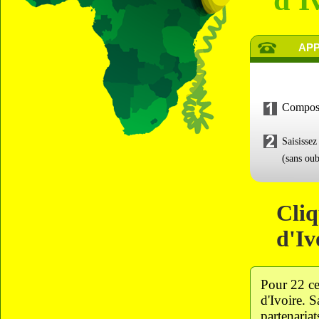
d'I
APP
Compos
Saisisse
(sans oub
Cliq
d'Iv
Pour 22 ce
d'Ivoire. 
partenaria