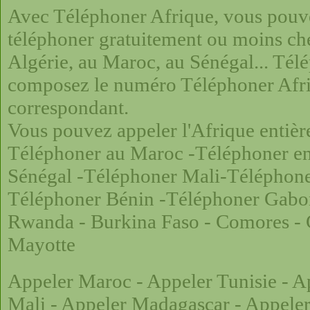
Avec Téléphoner Afrique, vous pouvez
téléphoner gratuitement ou moins che
Algérie, au Maroc, au Sénégal... Télé
composez le numéro Téléphoner Afriq
correspondant.
Vous pouvez appeler l'Afrique entièr
Téléphoner au Maroc
-
Téléphoner en
Sénégal
-
Téléphoner Mali
-
Téléphon
Téléphoner Bénin
-
Téléphoner Gab
Rwanda
-
Burkina Faso
-
Comores
-
Mayotte
Appeler Maroc
-
Appeler Tunisie
-
Ap
Mali
-
Appeler Madagascar
-
Appele