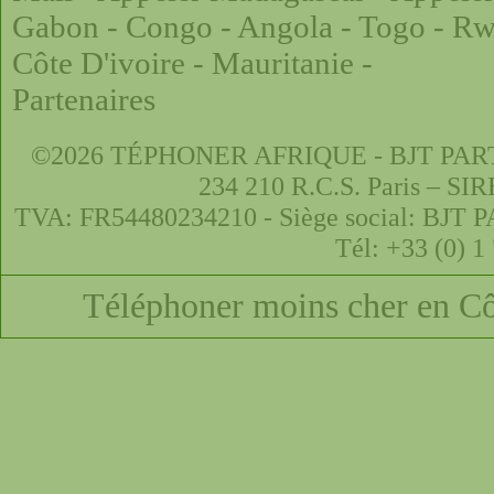
Gabon
-
Congo
-
Angola
-
Togo
-
Rw
Côte D'ivoire
-
Mauritanie
-
Partenaires
©2026 TÉPHONER AFRIQUE - BJT PARTNER
234 210 R.C.S. Paris – SI
TVA: FR54480234210 - Siège social: BJT P
Tél: +33 (0) 1
Téléphoner moins cher en Cô