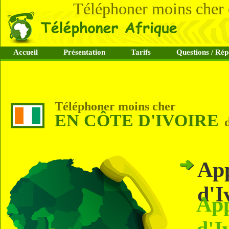
Téléphoner moins cher 
Accueil
Présentation
Tarifs
Questions / Rép
Téléphoner moins cher
EN CÔTE D'IVOIRE
d
App
d'I
App