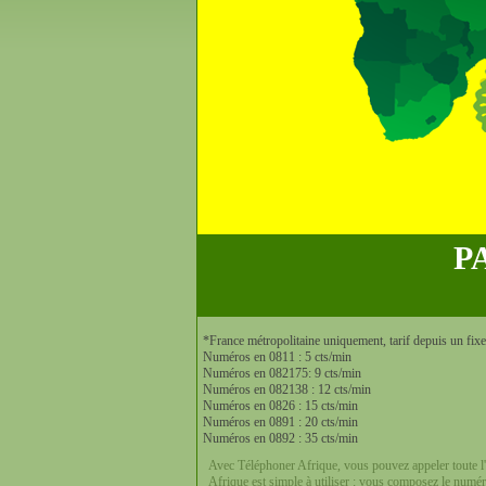
P
*France métropolitaine uniquement, tarif depuis un fix
Numéros en 0811 : 5 cts/min
Numéros en 082175: 9 cts/min
Numéros en 082138 : 12 cts/min
Numéros en 0826 : 15 cts/min
Numéros en 0891 : 20 cts/min
Numéros en 0892 : 35 cts/min
Avec Téléphoner Afrique, vous pouvez appeler toute l'
Afrique est simple à utiliser : vous composez le numé