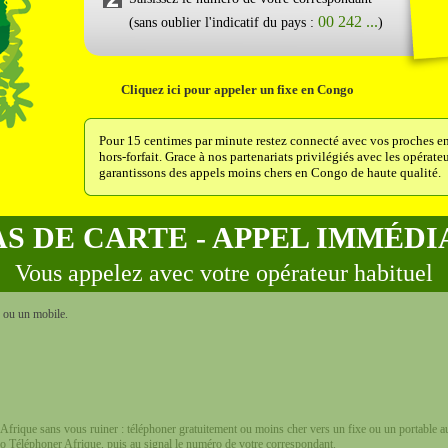
00 242 ...
(sans oublier l'indicatif du pays :
)
Cliquez ici pour appeler un fixe en Congo
Pour 15 centimes par minute restez connecté avec vos proches e
hors-forfait. Grace à nos partenariats privilégiés avec les opéra
garantissons des appels moins chers en Congo de haute qualité.
AS DE CARTE - APPEL IMMÉDI
Vous appelez avec votre opérateur habituel
e ou un mobile.
Afrique sans vous ruiner : téléphoner gratuitement ou moins cher vers un fixe ou un portable a
ro Téléphoner Afrique, puis au signal le numéro de votre correspondant.