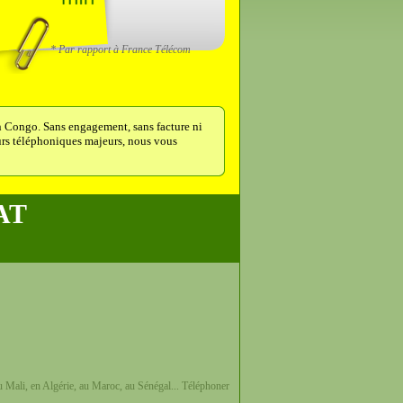
* Par rapport à France Télécom
n Congo. Sans engagement, sans facture ni
teurs téléphoniques majeurs, nous vous
AT
u Mali, en Algérie, au Maroc, au Sénégal... Téléphoner