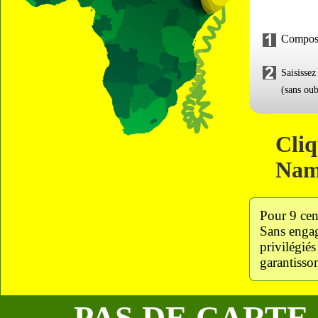
Compos
Saisisse
(sans oub
Cliq
Nam
Pour 9 cen
Sans engag
privilégié
garantisso
PAS DE CARTE