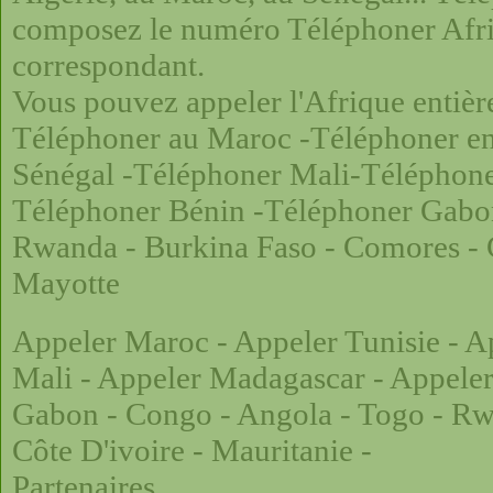
composez le numéro Téléphoner Afriq
correspondant.
Vous pouvez appeler l'Afrique entièr
Téléphoner au Maroc
-
Téléphoner en
Sénégal
-
Téléphoner Mali
-
Téléphon
Téléphoner Bénin
-
Téléphoner Gab
Rwanda
-
Burkina Faso
-
Comores
-
Mayotte
Appeler Maroc
-
Appeler Tunisie
-
Ap
Mali
-
Appeler Madagascar
-
Appele
Gabon
-
Congo
-
Angola
-
Togo
-
Rw
Côte D'ivoire
-
Mauritanie
-
Partenaires