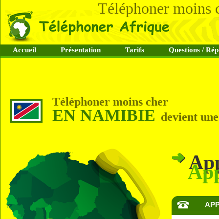
Téléphoner moins 
Accueil
Présentation
Tarifs
Questions / Rép
Téléphoner moins cher
EN NAMIBIE
devient une 
App
App
APP