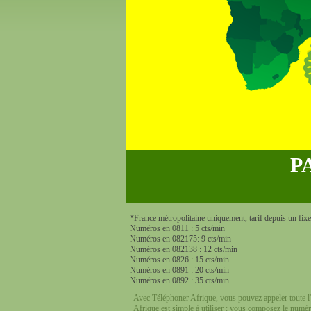
P
*France métropolitaine uniquement, tarif depuis un fix
Numéros en 0811 : 5 cts/min
Numéros en 082175: 9 cts/min
Numéros en 082138 : 12 cts/min
Numéros en 0826 : 15 cts/min
Numéros en 0891 : 20 cts/min
Numéros en 0892 : 35 cts/min
Avec Téléphoner Afrique, vous pouvez appeler toute l'
Afrique est simple à utiliser : vous composez le numé