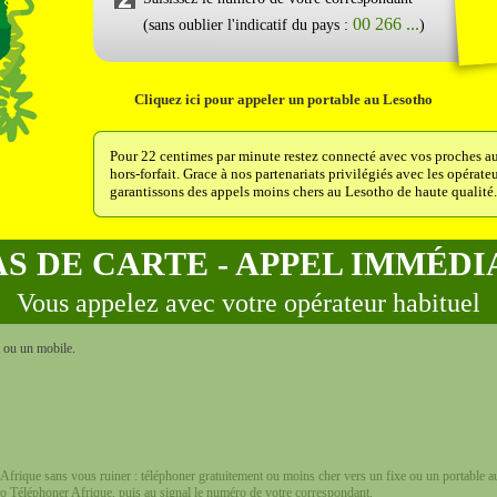
00 266 ...
(sans oublier l'indicatif du pays :
)
Cliquez ici pour appeler un portable au Lesotho
Pour 22 centimes par minute restez connecté avec vos proches au
hors-forfait. Grace à nos partenariats privilégiés avec les opéra
garantissons des appels moins chers au Lesotho de haute qualité.
AS DE CARTE - APPEL IMMÉDI
Vous appelez avec votre opérateur habituel
e ou un mobile.
Afrique sans vous ruiner : téléphoner gratuitement ou moins cher vers un fixe ou un portable a
ro Téléphoner Afrique, puis au signal le numéro de votre correspondant.